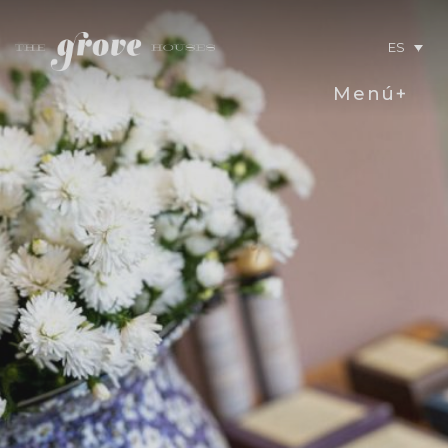
ES
Menú+
Detalle de
ofertas