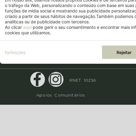
o tráfego da Web, personalizando o conteúdo com base em suas 
+351 910 212 254
funções de mídia social e mostrando sua publicidade personaliza
*Chamada para a rede móvel
criado a partir de seus hábitos de navegação.Também podemos c
nacional
analíticas ou de publicidade com terceiros.
Ao clicar
aqui
pode gerir o seu consentimento e encontrar mais i
cookies que utilizamos.
Definições
Rejeitar
RNET 10256
Apoios Comunitários