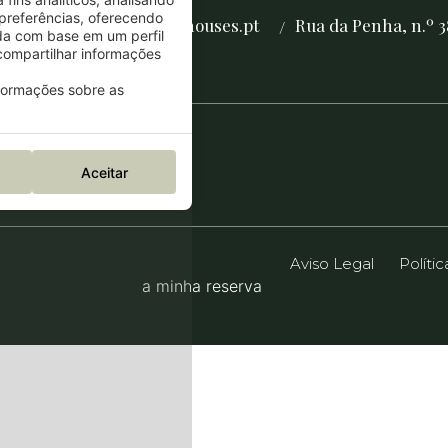
preferências, oferecendo
reservas@thegrovehouses.pt
Rua da Penha, n.º 3
/
/
da com base em um perfil
ompartilhar informações
nformações sobre as
Aceitar
Aviso Legal
Políti
a minha reserva