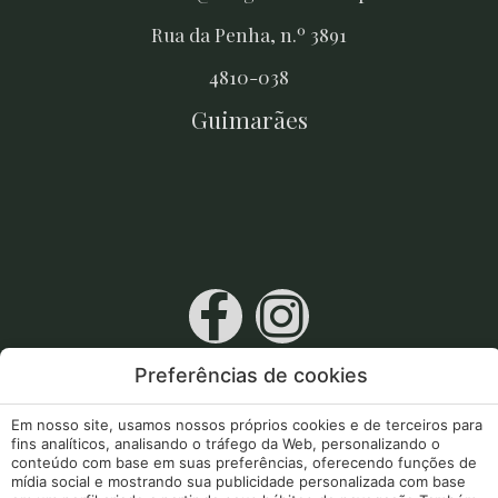
Rua da Penha, n.º 3891
4810-038
Guimarães
RNET 10256
Preferências de cookies
Apoios Comunitários
Em nosso site, usamos nossos próprios cookies e de terceiros para
fins analíticos, analisando o tráfego da Web, personalizando o
a minha reserva
conteúdo com base em suas preferências, oferecendo funções de
mídia social e mostrando sua publicidade personalizada com base