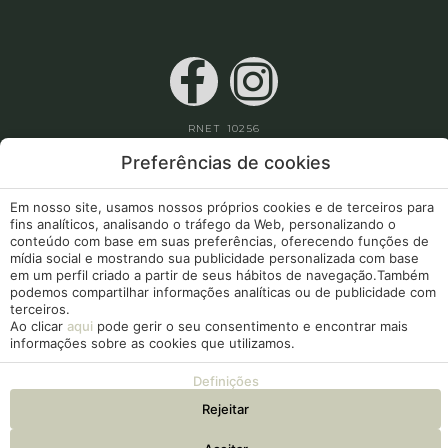
RNET 10256
Preferências de cookies
Apoios Comunitários
a minha reserva
Em nosso site, usamos nossos próprios cookies e de terceiros para
fins analíticos, analisando o tráfego da Web, personalizando o
conteúdo com base em suas preferências, oferecendo funções de
Aviso Legal
Política de Cookies
mídia social e mostrando sua publicidade personalizada com base
em um perfil criado a partir de seus hábitos de navegação.Também
Configuração de Cookies
podemos compartilhar informações analíticas ou de publicidade com
terceiros.
Ao clicar
aqui
pode gerir o seu consentimento e encontrar mais
Livro de Reclamações
informações sobre as cookies que utilizamos.
Definições
Rejeitar