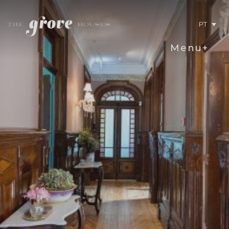
PT
Menu+