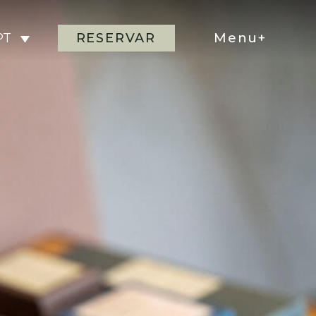
RESERVAR
Menu+
PT
as