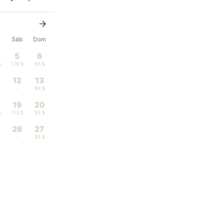
x
Sáb
Dom
5
6
$
179 $
93 $
12
13
-
93 $
19
20
$
113 $
93 $
26
27
-
93 $