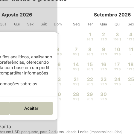
Agosto 2026
Setembro 2026
Qua
Qui
Sex
Sáb
Dom
Seg
Ter
Qua
Qui
Se
1
2
1
2
3
4
-
-
93 $
93 $
108 $
113 
5
6
7
8
9
7
8
9
10
11
-
-
-
197 $
108 $
93 $
93 $
93 $
93 $
-
fins analíticos, analisando
preferências, oferecendo
12
13
14
15
16
14
15
16
17
18
da com base em um perfil
93 $
108 $
113 $
-
93 $
93 $
93 $
93 $
93 $
113 
ompartilhar informações
19
20
21
22
23
21
22
23
24
25
nformações sobre as
-
108 $
179 $
128 $
93 $
93 $
93 $
93 $
93 $
-
26
27
28
29
30
28
29
30
93 $
93 $
113 $
-
93 $
93 $
93 $
93 $
Aceitar
Saída
s em USD, por quarto, para 2 adultos , desde 1 noite (Impostos incluídos)