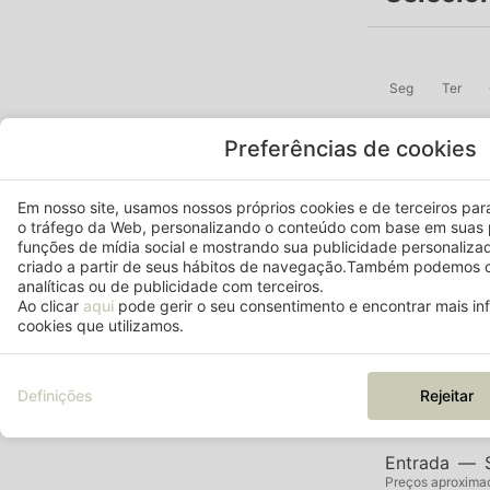
Seg
Ter
Preferências de cookies
3
4
-
-
Em nosso site, usamos nossos próprios cookies e de terceiros para 
o tráfego da Web, personalizando o conteúdo com base em suas 
10
11
funções de mídia social e mostrando sua publicidade personaliza
-
108 $
criado a partir de seus hábitos de navegação.Também podemos c
analíticas ou de publicidade com terceiros.
17
18
Ao clicar
aqui
pode gerir o seu consentimento e encontrar mais i
138 $
93 $
cookies que utilizamos.
24
25
93 $
93 $
Definições
Rejeitar
31
93 $
Entrada
—
Preços aproximado