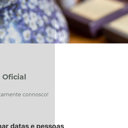
]
Oficial
etamente connosco!
nar datas e pessoas